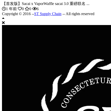
【首发版】Sacai x VaporWaffle sacai 3.0 重磅联名 ...
1 年前
0
0
6
Copyright © 2016 --
ST Supply Chain
-- All rights reserved