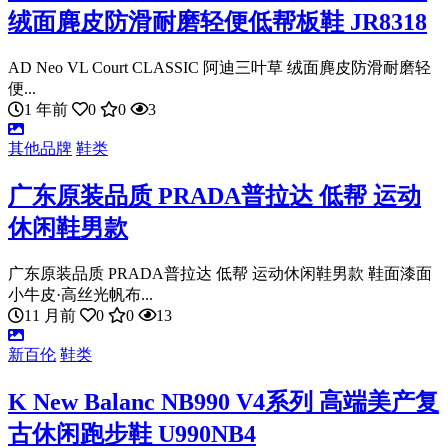
绒面麂皮防滑耐磨轻便低帮板鞋 JR8318
AD Neo VL Court CLASSIC 阿迪三叶草 绒面麂皮防滑耐磨轻
便...
1 年前
0
0
3
其他品牌
鞋类
广东原装品质 PRADA普拉达 低帮 运动
休闲鞋男款
广东原装品质 PRADA普拉达 低帮 运动休闲鞋男款 鞋面漆面
小牛皮·高丝光帆布...
11 月前
0
0
13
新百伦
鞋类
K New Balanc NB990 V4系列 高端美产复
古休闲跑步鞋 U990NB4