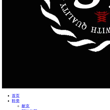
首页
鞋类
耐克