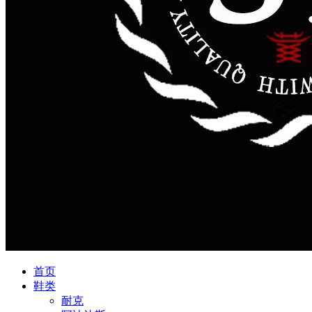
首页
鞋类
耐克