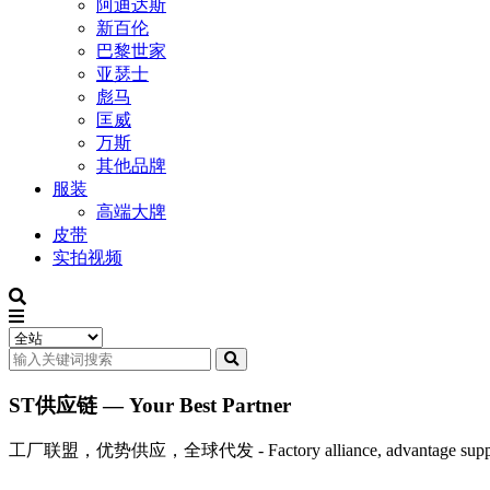
阿迪达斯
新百伦
巴黎世家
亚瑟士
彪马
匡威
万斯
其他品牌
服装
高端大牌
皮带
实拍视频
ST供应链 — Your Best Partner
工厂联盟，优势供应，全球代发 - Factory alliance, advantage supply, 