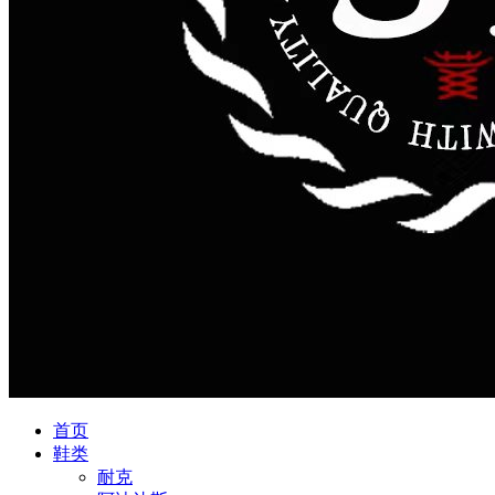
首页
鞋类
耐克