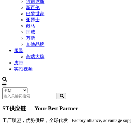
阿迪达斯
新百伦
巴黎世家
亚瑟士
彪马
匡威
万斯
其他品牌
服装
高端大牌
皮带
实拍视频
ST供应链 — Your Best Partner
工厂联盟，优势供应，全球代发 - Factory alliance, advantage supply, 