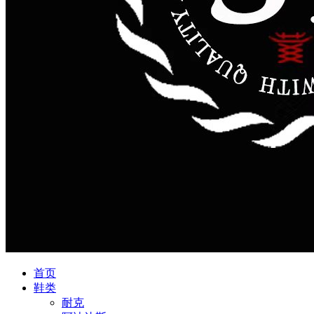
首页
鞋类
耐克