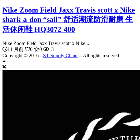
Nike Zoom Field Jaxx Travis scott x Nike
shark-a-don “sail” 舒适潮流防滑耐磨 生
活休闲鞋 HQ3072-400
Nike Zoom Field Jaxx Travis scott x Nike...
11 月前
0
0
13
Copyright © 2016 --
ST Supply Chain
-- All rights reserved