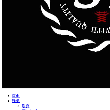
首页
鞋类
耐克