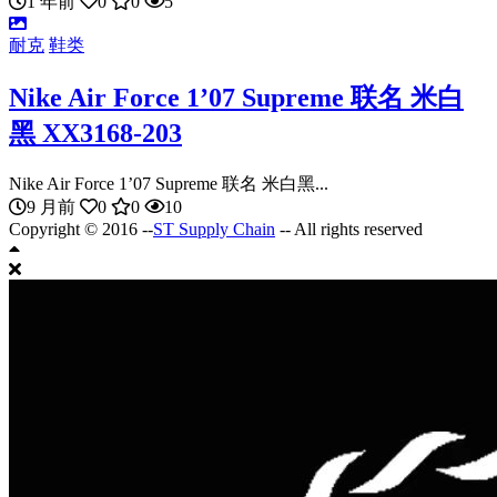
1 年前
0
0
5
耐克
鞋类
Nike Air Force 1’07 Supreme 联名 米白
黑 XX3168-203
Nike Air Force 1’07 Supreme 联名 米白黑...
9 月前
0
0
10
Copyright © 2016 --
ST Supply Chain
-- All rights reserved