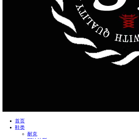
首页
鞋类
耐克