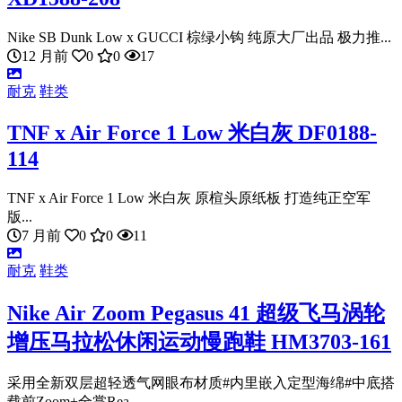
Nike SB Dunk Low x GUCCI 棕绿小钩 纯原大厂出品 极力推...
12 月前
0
0
17
耐克
鞋类
TNF x Air Force 1 Low 米白灰 DF0188-
114
TNF x Air Force 1 Low 米白灰 原楦头原纸板 打造纯正空军
版...
7 月前
0
0
11
耐克
鞋类
Nike Air Zoom Pegasus 41 超级飞马涡轮
增压马拉松休闲运动慢跑鞋 HM3703-161
采用全新双层超轻透气网眼布材质#内里嵌入定型海绵#中底搭
载前Zoom+全掌Rea...