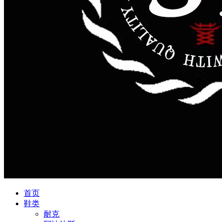
首页
鞋类
耐克