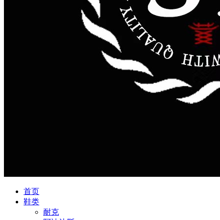
首页
鞋类
耐克