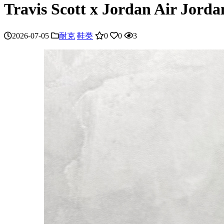
Travis Scott x Jordan Air 
2026-07-05
耐克
鞋类
0
0
3