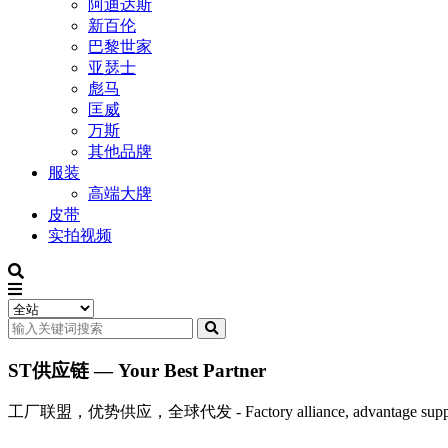
阿迪达斯
新百伦
巴黎世家
亚瑟士
彪马
匡威
万斯
其他品牌
服装
高端大牌
皮带
实拍视频
ST供应链 — Your Best Partner
工厂联盟，优势供应，全球代发 - Factory alliance, advantage supply, 