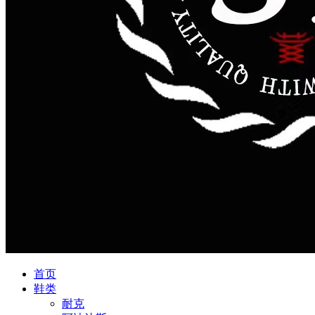
首页
鞋类
耐克