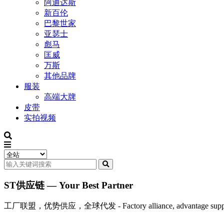
阿迪达斯
新百伦
巴黎世家
亚瑟士
彪马
匡威
万斯
其他品牌
服装
高端大牌
皮带
实拍视频
ST供应链 — Your Best Partner
工厂联盟，优势供应，全球代发 - Factory alliance, advantage supply, 