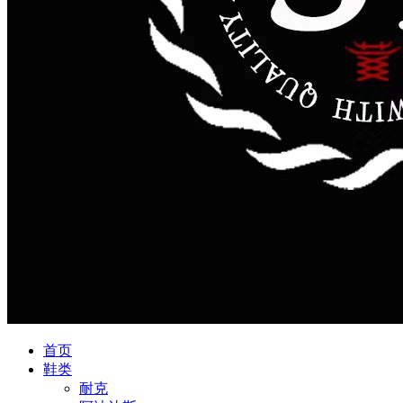
首页
鞋类
耐克