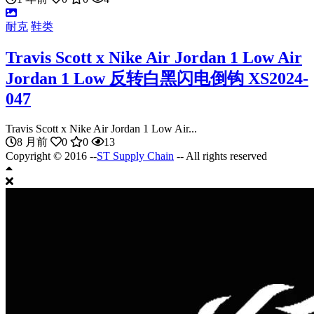
耐克
鞋类
Travis Scott x Nike Air Jordan 1 Low Air
Jordan 1 Low 反转白黑闪电倒钩 XS2024-
047
Travis Scott x Nike Air Jordan 1 Low Air...
8 月前
0
0
13
Copyright © 2016 --
ST Supply Chain
-- All rights reserved