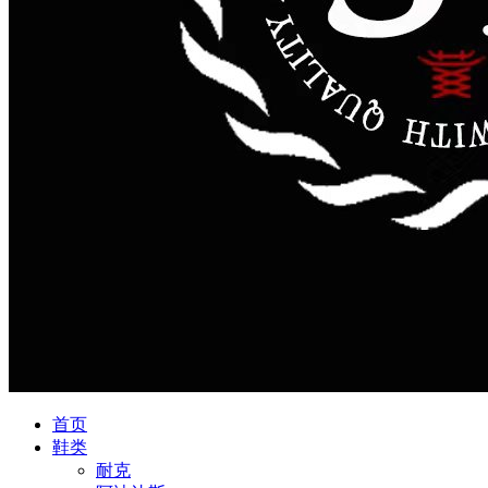
首页
鞋类
耐克