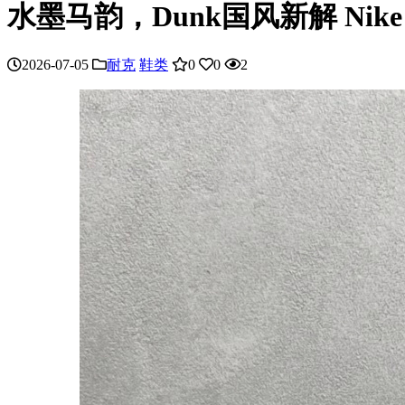
水墨马韵，Dunk国风新解 Nike
2026-07-05
耐克
鞋类
0
0
2