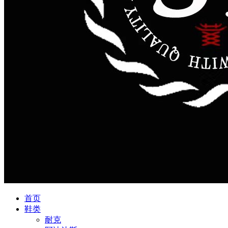
首页
鞋类
耐克