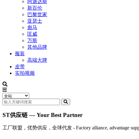
阿迪达斯
新百伦
巴黎世家
亚瑟士
彪马
匡威
万斯
其他品牌
服装
高端大牌
皮带
实拍视频
ST供应链 — Your Best Partner
工厂联盟，优势供应，全球代发 - Factory alliance, advantage supply, 