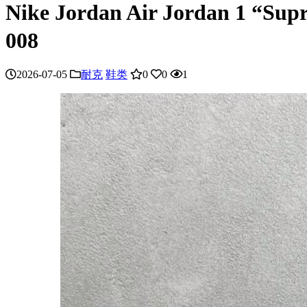
Nike Jordan Air Jorda
008
2026-07-05
耐克
鞋类
0
0
1