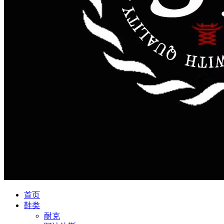
首页
鞋类
耐克