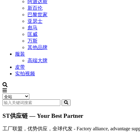
阿迪达斯
新百伦
巴黎世家
亚瑟士
彪马
匡威
万斯
其他品牌
服装
高端大牌
皮带
实拍视频
ST供应链 — Your Best Partner
工厂联盟，优势供应，全球代发 - Factory alliance, advantage supply, 