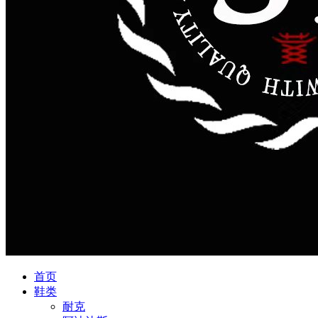
首页
鞋类
耐克