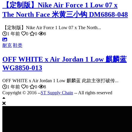
【定制版】Nike Air Force 1 Low 07 x
The North Face 米黄三小钩 DM6868-048
【定制版】Nike Air Force 1 Low 07 x The North...
1 年前
0
0
8
耐克
鞋类
OFF WHITE x Air Jordan 1 Low 麒麟蓝
WG8850-013
OFF WHITE x Air Jordan 1 Low 麒麟蓝 此款主张打破传...
1 年前
0
0
8
Copyright © 2016 --
ST Supply Chain
-- All rights reserved