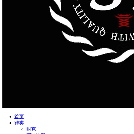
首页
鞋类
耐克