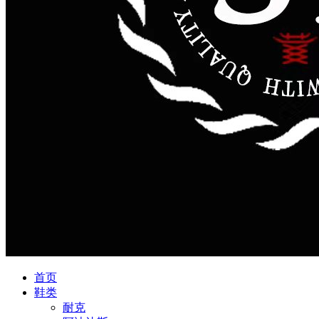
首页
鞋类
耐克