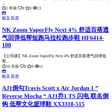
...
1 年前
0
0
13
耐克
鞋类
NK Zoom VaporFly Next 4% 舒适百搭透
气回弹低帮短跑马拉松跑步鞋 HF6414-
100
【公司级】NK Zoom VaporFly Next 4% 舒适百搭透气回弹低
帮...
10 月前
0
0
11
耐克
鞋类
AJ1倒勾Travis Scott x Air Jordan 1 ”
Reverse Mocha “ AJ1乔1 TS 闪电 联名倒
钩 低帮文化篮球鞋 XX3318-515