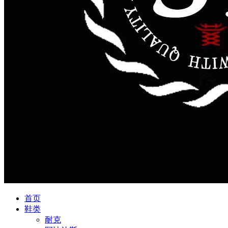
首页
鞋类
耐克