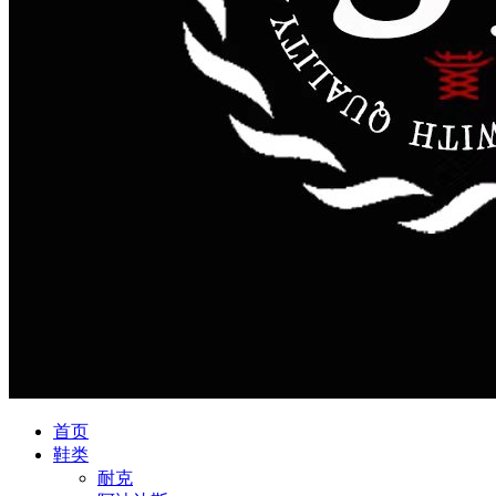
首页
鞋类
耐克