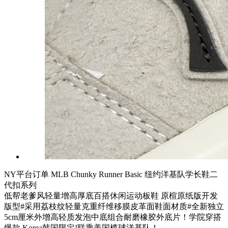
NY平台订单 MLB Chunky Runner Basic 纽约洋基队学长鞋二
代扣系列
低帮老爹风轻量增高厚底百搭休闲运动板鞋 原楦原纸版开发
版型#采用荔枝纹轻量克重纤维移膜皮革面鞋面材质#全新独立
5cm厘米外增高轻质发泡中底组合耐磨橡胶外底片！学院穿搭
爆款,Korea韩国限定!联乘美国榄球洋基队！