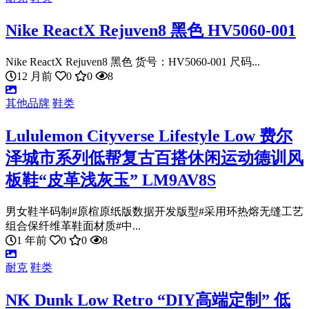
Nike ReactX Rejuven8 黑色 HV5060-001
Nike ReactX Rejuven8 黑色 货号：HV5060-001 尺码...
12 月前
0
0
8
其他品牌
鞋类
Lululemon Cityverse Lifestyle Low 费尔
泽城市系列低帮复古百搭休闲运动德训风
板鞋“皮革浅灰玉” LM9AV8S
男女鞋半码制#原楦原纸版数据开发版型#采用环热熔无缝工艺
组合保纤维革鞋面材质#中...
1 年前
0
0
8
耐克
鞋类
NK Dunk Low Retro “DIY高端定制” 低