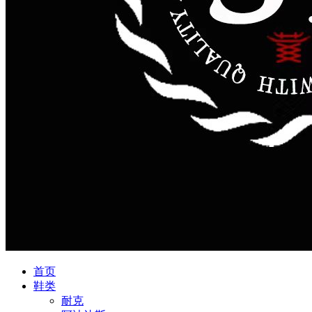
首页
鞋类
耐克