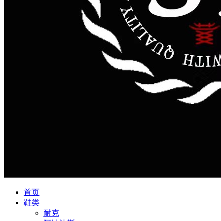
首页
鞋类
耐克