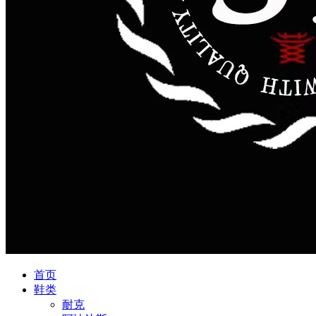
首页
鞋类
耐克