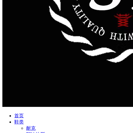
首页
鞋类
耐克