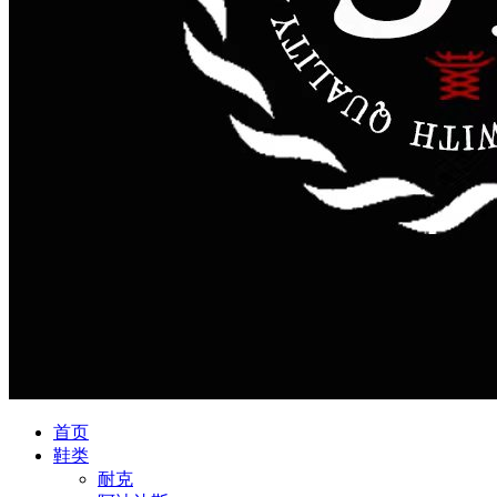
首页
鞋类
耐克