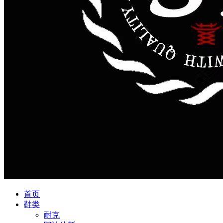
首页
鞋类
耐克