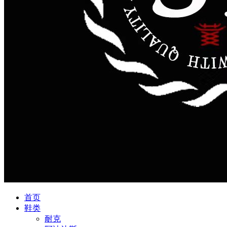
首页
鞋类
耐克