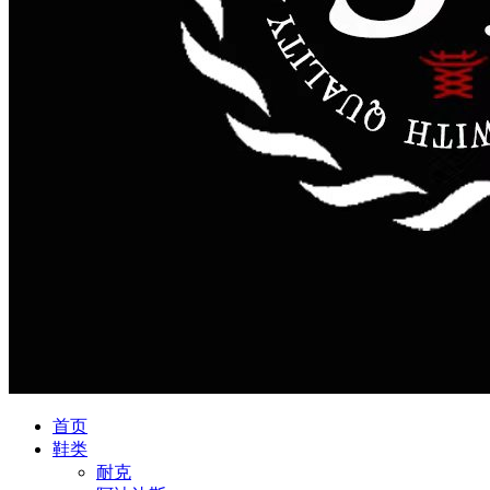
首页
鞋类
耐克