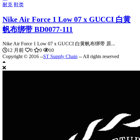
耐克
鞋类
Nike Air Force 1 Low 07 x GUCCI 白黄
帆布绑带 BD0077-111
Nike Air Force 1 Low 07 x GUCCI 白黄帆布绑带 原...
12 月前
0
0
10
Copyright © 2016 --
ST Supply Chain
-- All rights reserved