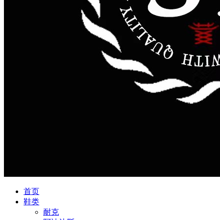
首页
鞋类
耐克