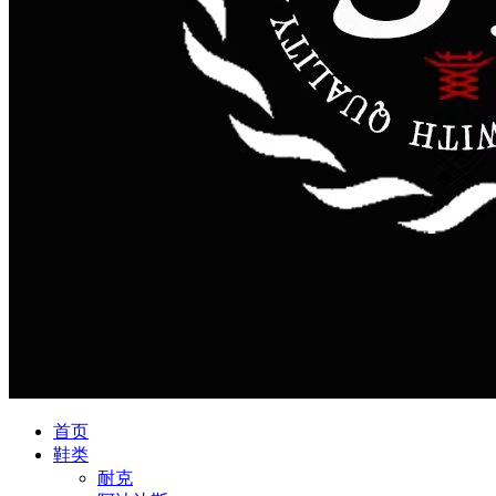
首页
鞋类
耐克