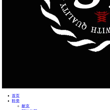
首页
鞋类
耐克