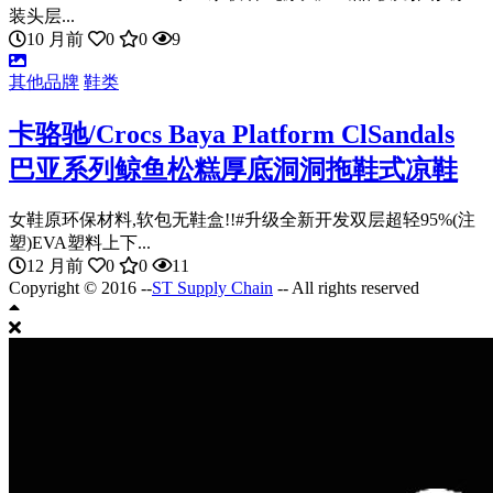
装头层...
10 月前
0
0
9
其他品牌
鞋类
卡骆驰/Crocs Baya Platform ClSandals
巴亚系列鲸鱼松糕厚底洞洞拖鞋式凉鞋
女鞋原环保材料,软包无鞋盒!!#升级全新开发双层超轻95%(注
塑)EVA塑料上下...
12 月前
0
0
11
Copyright © 2016 --
ST Supply Chain
-- All rights reserved