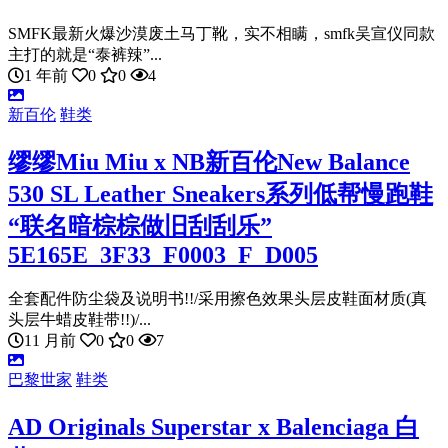
SMFK最新火爆沙漠废土马丁靴，实不相瞒，smfk吴宣仪同款
主打的就是“泰裤辣”...
1 年前
0
0
4
新百伦
鞋类
缪缪Miu Miu x NB新百伦New Balance
530 SL Leather Sneakers系列低帮慢跑鞋
“联名暗棕棕做旧刮刮乐”
5E165E_3F33_F0003_F_D005
全套配件防尘袋及说明书!!/采用擦色效果头层皮鞋面材质(真
头层牛蜡皮鞋带!!)/...
11 月前
0
0
7
巴黎世家
鞋类
AD Originals Superstar x Balenciaga 白