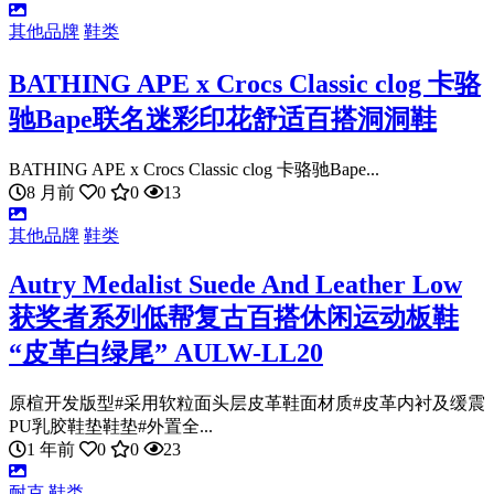
其他品牌
鞋类
BATHING APE x Crocs Classic clog 卡骆
驰Bape联名迷彩印花舒适百搭洞洞鞋
BATHING APE x Crocs Classic clog 卡骆驰Bape...
8 月前
0
0
13
其他品牌
鞋类
Autry Medalist Suede And Leather Low
获奖者系列低帮复古百搭休闲运动板鞋
“皮革白绿尾” AULW-LL20
原楦开发版型#采用软粒面头层皮革鞋面材质#皮革内衬及缓震
PU乳胶鞋垫鞋垫#外置全...
1 年前
0
0
23
耐克
鞋类