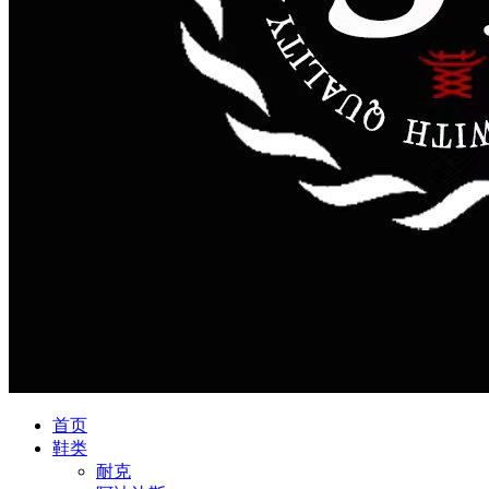
首页
鞋类
耐克