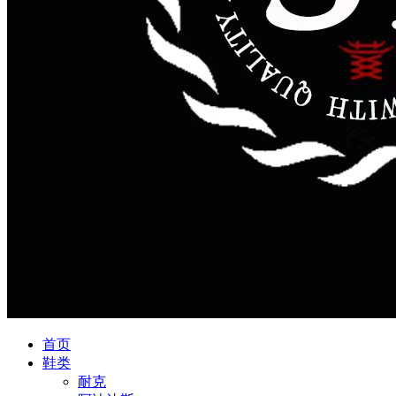
首页
鞋类
耐克