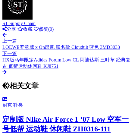
ST Supply Chain
分享
收藏
点赞(
0
)
上一篇
LOEWE罗意威 x On昂跑 联名款 Cloudtilt 蓝色 3MD3033
下一篇
HX版马年限定Adidas Forum Low CL 阿迪达斯 三叶草 经典复
古 低帮运动休闲鞋 KJ8751
相关文章
耐克
鞋类
定制版 NIke Air Force 1 ’07 Low 空军一
号低帮 运动鞋 休闲鞋 ZH0316-111