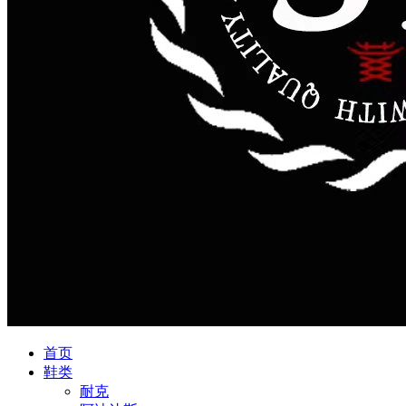
首页
鞋类
耐克