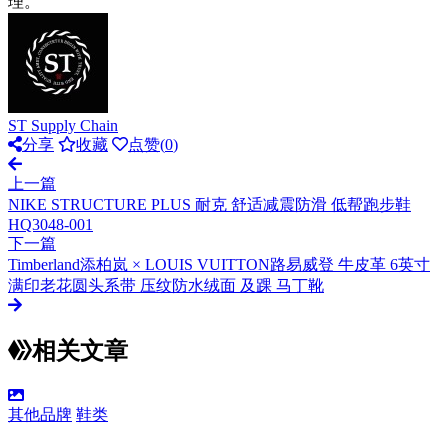
理。
ST Supply Chain
分享
收藏
点赞(
0
)
上一篇
NIKE STRUCTURE PLUS 耐克 舒适减震防滑 低帮跑步鞋
HQ3048-001
下一篇
Timberland添柏岚 × LOUIS VUITTON路易威登 牛皮革 6英寸
满印老花圆头系带 压纹防水绒面 及踝 马丁靴
相关文章
其他品牌
鞋类