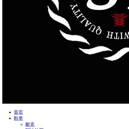
首页
鞋类
耐克