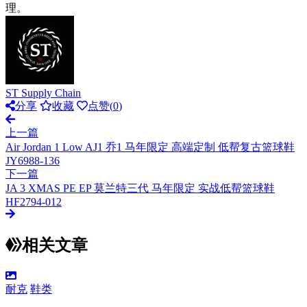
理。
ST Supply Chain
分享
收藏
点赞(
0
)
上一篇
Air Jordan 1 Low AJ1 乔1 马年限定 高端定制 低帮复古篮球鞋
JY6988-136
下一篇
JA 3 XMAS PE EP 莫兰特三代 马年限定 实战低帮篮球鞋
HF2794-012
相关文章
耐克
鞋类