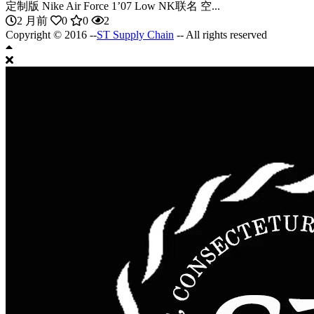
定制版 Nike Air Force 1’07 Low NK联名 空...
2 月前
0
0
2
Copyright © 2016 --
ST Supply Chain
-- All rights reserved