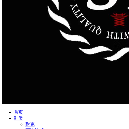
首页
鞋类
耐克