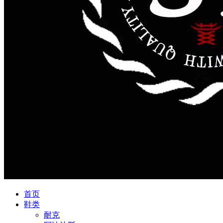
首页
鞋类
耐克