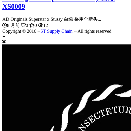
XS0009
AD Originals Superstar x Stussy 白绿 采用全新头...
8 月前
0
0
12
Copyright © 2016 --
ST Supply Chain
-- All rights reserved