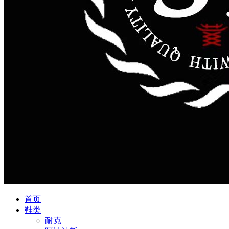
首页
鞋类
耐克