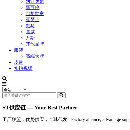
阿迪达斯
新百伦
巴黎世家
亚瑟士
彪马
匡威
万斯
其他品牌
服装
高端大牌
皮带
实拍视频
ST供应链 — Your Best Partner
工厂联盟，优势供应，全球代发 - Factory alliance, advantage supply, 