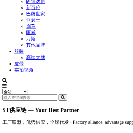
阿迪达斯
新百伦
巴黎世家
亚瑟士
彪马
匡威
万斯
其他品牌
服装
高端大牌
皮带
实拍视频
ST供应链 — Your Best Partner
工厂联盟，优势供应，全球代发 - Factory alliance, advantage supply, 