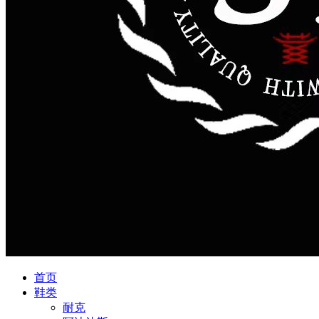
首页
鞋类
耐克