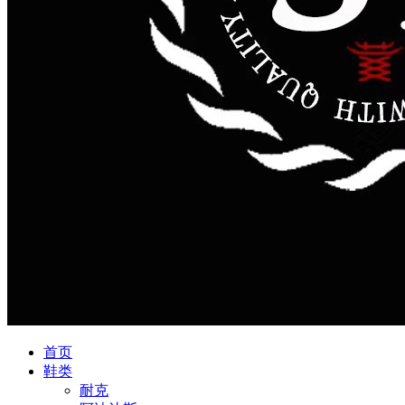
首页
鞋类
耐克