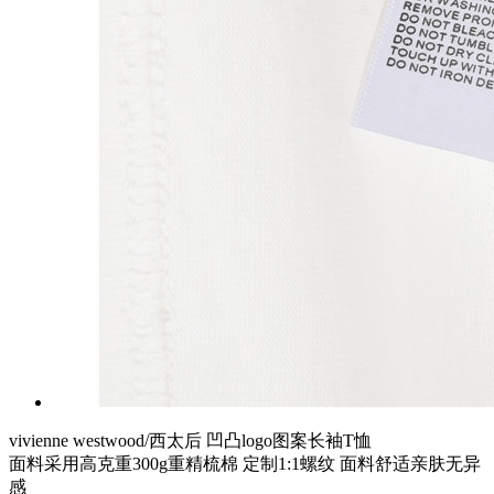
vivienne westwood/西太后 凹凸logo图案长袖T恤
面料采用高克重300g重精梳棉 定制1:1螺纹 面料舒适亲肤无异
感