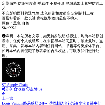
定染面料 纺织密度高 垂感佳 不易变形 厚织感加上紧密纺纱工
艺
不会影响面料的透气性 成色的饱和度很高 定制辅料三标
百搭好看的一款长袖 宽松版型遮肉显瘦不挑人
颜色：黑色 白色
Size:XS-L
声明：本站所有文章，如无特殊说明或标注，均为本站原创
发布。任何个人或组织，在未征得本站同意时，禁止复制、盗
用、采集、发布本站内容到任何网站、书籍等各类媒体平台。
如若本站内容侵犯了原著者的合法权益，可联系我们进行处
理。
ST Supply Chain
分享
收藏
点赞(
0
)
上一篇
Louis Vuitton/路易威登 24Fw 满幅刺绣老花渐变水洗套装牛仔