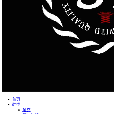
首页
鞋类
耐克