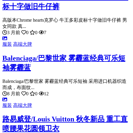
标十字做旧牛仔裤
高版本Chrome hearts克罗心 牛王多彩皮标十字做旧牛仔裤 男
女同款 真...
3 月前
0
0
7
服装
高端大牌
Balenciaga/巴黎世家 雾霾蓝经典可乐短
袖雾霾蓝
Balenciaga/巴黎世家 雾霾蓝经典可乐短袖 采用进口机器织造
而成，布面纹...
8 月前
0
0
12
服装
高端大牌
路易威登/Louis Vuitton 秋冬新品 重工直
喷腰果花圆领卫衣