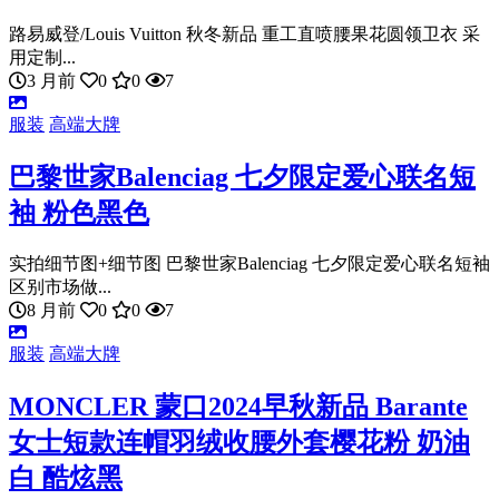
路易威登/Louis Vuitton 秋冬新品 重工直喷腰果花圆领卫衣 采
用定制...
3 月前
0
0
7
服装
高端大牌
巴黎世家Balenciag 七夕限定爱心联名短
袖 粉色黑色
实拍细节图+细节图 巴黎世家Balenciag 七夕限定爱心联名短袖
区别市场做...
8 月前
0
0
7
服装
高端大牌
MONCLER 蒙口2024早秋新品 Barante
女士短款连帽羽绒收腰外套樱花粉 奶油
白 酷炫黑