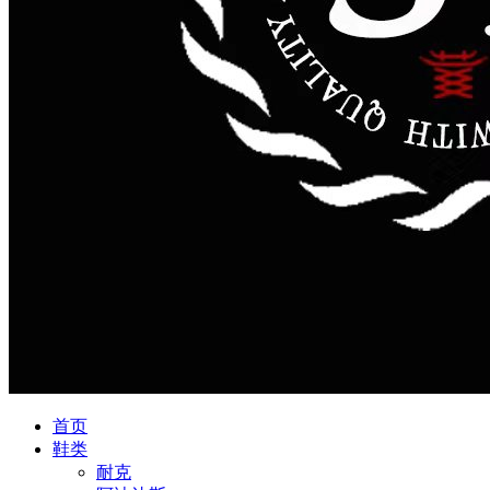
首页
鞋类
耐克