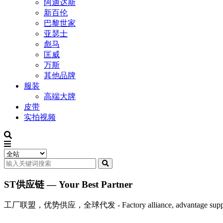
阿迪达斯
新百伦
巴黎世家
亚瑟士
彪马
匡威
万斯
其他品牌
服装
高端大牌
皮带
实拍视频
ST供应链 — Your Best Partner
工厂联盟，优势供应，全球代发 - Factory alliance, advantage supply, 