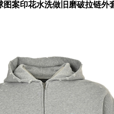
秀款地球图案印花水洗做旧磨破拉链外