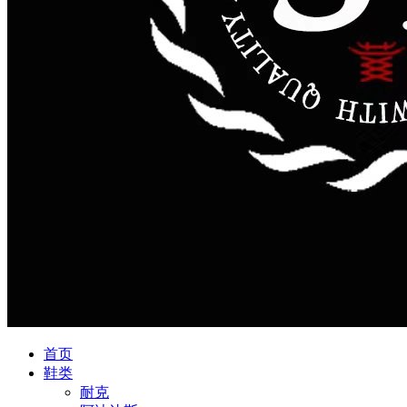
首页
鞋类
耐克