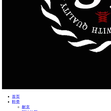
首页
鞋类
耐克