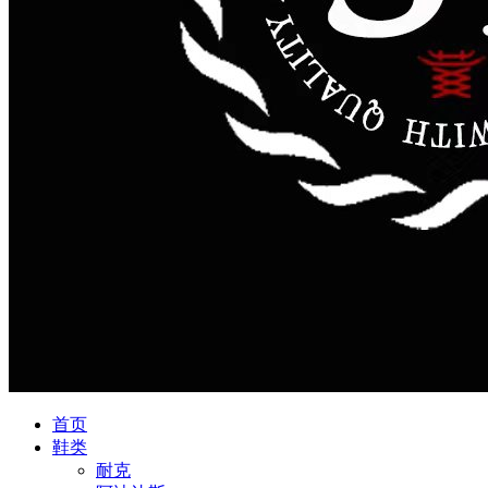
首页
鞋类
耐克