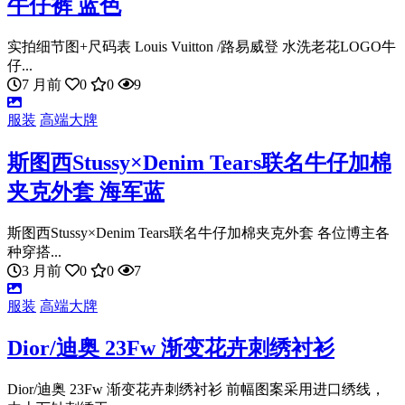
牛仔裤 蓝色
实拍细节图+尺码表 Louis Vuitton /路易威登 水洗老花LOGO牛
仔...
7 月前
0
0
9
服装
高端大牌
斯图西Stussy×Denim Tears联名牛仔加棉
夹克外套 海军蓝
斯图西Stussy×Denim Tears联名牛仔加棉夹克外套 各位博主各
种穿搭...
3 月前
0
0
7
服装
高端大牌
Dior/迪奥 23Fw 渐变花卉刺绣衬衫
Dior/迪奥 23Fw 渐变花卉刺绣衬衫 前幅图案采用进口绣线，