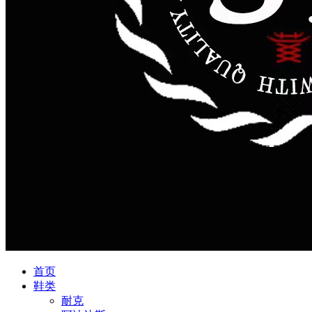
首页
鞋类
耐克