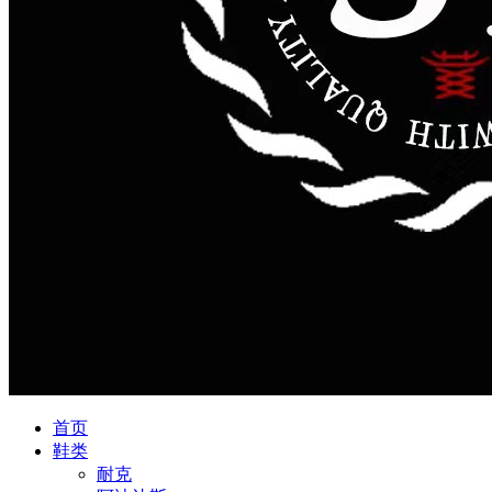
首页
鞋类
耐克