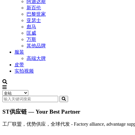
阿迪达斯
新百伦
巴黎世家
亚瑟士
彪马
匡威
万斯
其他品牌
服装
高端大牌
皮带
实拍视频
ST供应链 — Your Best Partner
工厂联盟，优势供应，全球代发 - Factory alliance, advantage supply, 