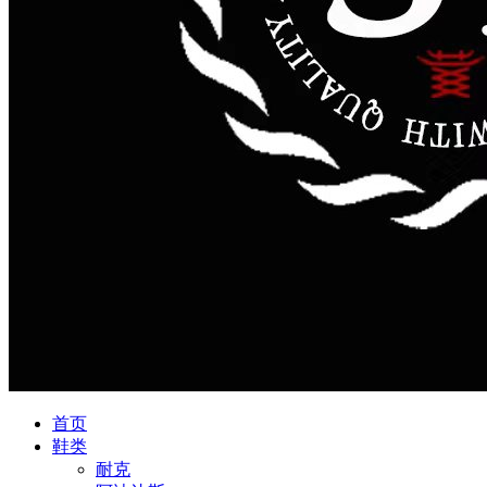
首页
鞋类
耐克