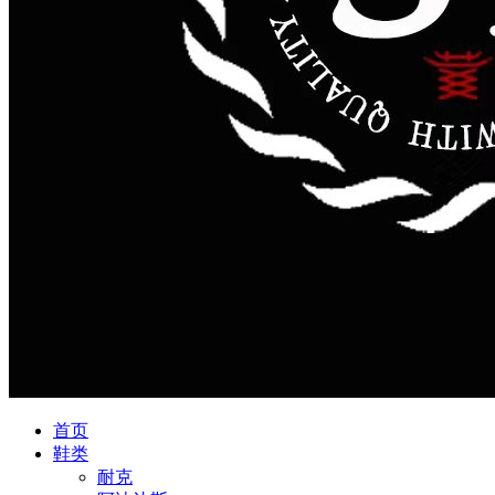
首页
鞋类
耐克