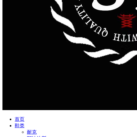
首页
鞋类
耐克