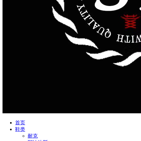
首页
鞋类
耐克