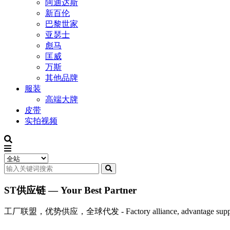
阿迪达斯
新百伦
巴黎世家
亚瑟士
彪马
匡威
万斯
其他品牌
服装
高端大牌
皮带
实拍视频
ST供应链 — Your Best Partner
工厂联盟，优势供应，全球代发 - Factory alliance, advantage supply, 