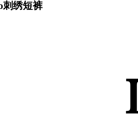
go刺绣短裤