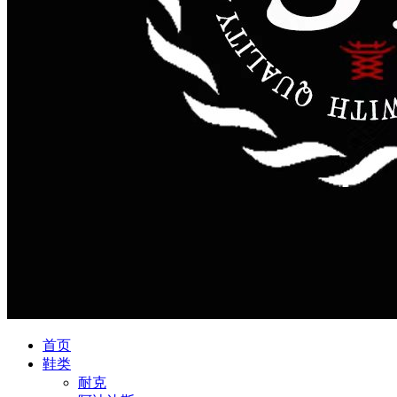
首页
鞋类
耐克